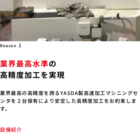
1
Reason
業界最高水準
の
高精度加工を実現
業界最高の高精度を誇るYASDA製高速加工マシニングセ
ンタを２台保有により安定した高精度加工をお約束しま
す。
設備紹介