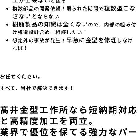
と困る！
複数型こな
複数部品の開発依頼！限られた期間で
さないと
ならない
樹脂製品の知識は全くない
ので、内部の組み付
け構造設計含め、相談したい！
早急に金型を修理
想定外の事故が発生！
しなけ
れば！
お任せください。
すべて、当社で解決できます！
髙井金型工作所なら短納期対応
と高精度加工を両立。
業界で優位を保てる強力なパー