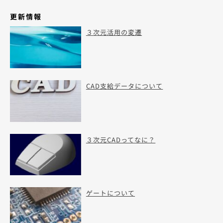
更新情報
３次元活用の変遷
CAD支給データについて
３次元CADってなに？
ゲートについて